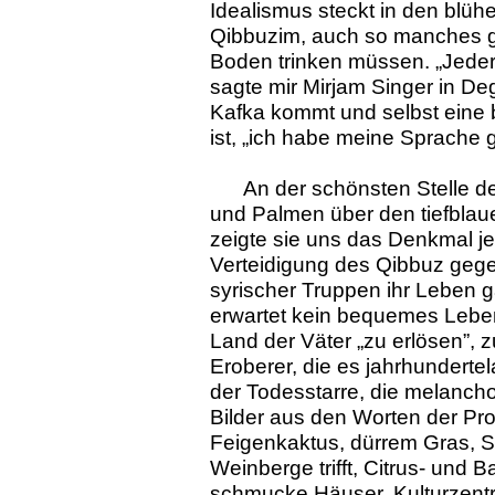
Idealismus steckt in den blüh
Qibbuzim, auch so manches g
Boden trinken müssen. „Jeder
sagte mir Mirjam Singer in D
Kafka kommt und selbst eine 
ist, „ich habe meine Sprache g
An der schönsten Stelle 
und Palmen über den tiefblaue
zeigte sie uns das Denkmal jen
Verteidigung des Qibbuz gege
syrischer Truppen ihr Leben ga
erwartet kein bequemes Leben
Land der Väter „zu erlösen”, 
Eroberer, die es jahrhundert
der Todesstarre, die melancho
Bilder aus den Worten der Pr
Feigenkaktus, dürrem Gras, S
Weinberge trifft, Citrus- und
schmucke Häuser, Kulturzentr